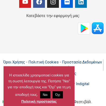
Κατεβάστε την εφαρμογή μας:
Όροι Χρήσης - Πολιτική Cookies - Προστασία Δεδομένων
Προσωπικού Χαρακτήρα
Δήλωση προσβασιμότητας
Η ιστοσελίδα χρησιμοποιεί cookies για
τη σωστή λειτουργία της. Πατήστε "Ναι"
Copyright@chalandri.gr
Powered by Indigital
για την αποδοχή τους και "Όχι" για τη μη
αποδοχή τους.
Ναι
Όχι
Home
»
Ολοκληρώθηκε με επιτυχία το Φεστιβάλ
Πολιτική προστασίας