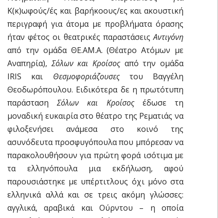
K(κ)ωφούς/ές και βαρήκοους/ες και ακουστική
περιγραφή για άτομα με προβλήματα όρασης
ήταν φέτος οι θεατρικές παραστάσεις
Αντιγόνη
από την ομάδα ΘΕ.ΑΜ.Α. (Θέατρο Ατόμων με
Αναπηρία),
Σόλων και Κροίσος
από την ομάδα
IRIS και
Θεσμοφοριάζουσες
του Βαγγέλη
Θεοδωρόπουλου. Ειδικότερα δε η πρωτότυπη
παράσταση
Σόλων και Κροίσος
έδωσε τη
μοναδική ευκαιρία στο θέατρο της Ρεματιάς να
φιλοξενήσει ανάμεσα στο κοινό της
ασυνόδευτα προσφυγόπουλα που μπόρεσαν να
παρακολουθήσουν για πρώτη φορά ισότιμα με
τα ελληνόπουλα μια εκδήλωση, αφού
παρουσιάστηκε με υπέρτιτλους όχι μόνο στα
ελληνικά αλλά και σε τρεις ακόμη γλώσσες:
αγγλικά, αραβικά και Ούρντου – η οποία