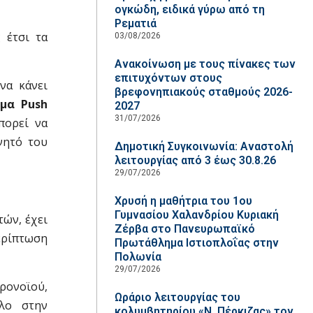
ογκώδη, ειδικά γύρω από τη
Ρεματιά
 έτσι τα
03/08/2026
Ανακοίνωση με τους πίνακες των
επιτυχόντων στους
να κάνει
βρεφονηπιακούς σταθμούς 2026-
μα Push
2027
31/07/2026
πορεί να
νητό του
Δημοτική Συγκοινωνία: Αναστολή
λειτουργίας από 3 έως 30.8.26
29/07/2026
Χρυσή η μαθήτρια του 1ου
Γυμνασίου Χαλανδρίου Κυριακή
ών, έχει
Ζέρβα στο Πανευρωπαϊκό
περίπτωση
Πρωτάθλημα Ιστιοπλοΐας στην
Πολωνία
29/07/2026
ρονοϊού,
Ωράριο λειτουργίας του
όλο στην
κολυμβητηρίου «Ν. Πέρκιζας» τον