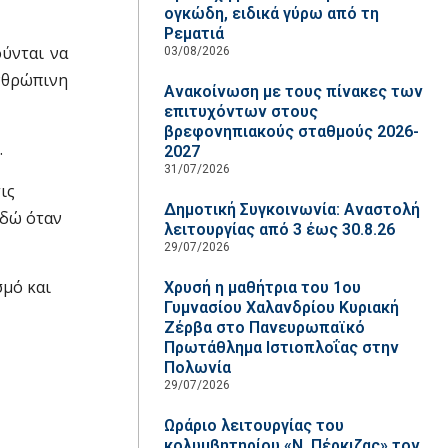
ογκώδη, ειδικά γύρω από τη
Ρεματιά
ούνται να
03/08/2026
ανθρώπινη
Ανακοίνωση με τους πίνακες των
επιτυχόντων στους
βρεφονηπιακούς σταθμούς 2026-
.
2027
31/07/2026
ις
Δημοτική Συγκοινωνία: Αναστολή
εδώ όταν
λειτουργίας από 3 έως 30.8.26
29/07/2026
σμό και
Χρυσή η μαθήτρια του 1ου
Γυμνασίου Χαλανδρίου Κυριακή
Ζέρβα στο Πανευρωπαϊκό
Πρωτάθλημα Ιστιοπλοΐας στην
Πολωνία
29/07/2026
Ωράριο λειτουργίας του
κολυμβητηρίου «Ν. Πέρκιζας» τον