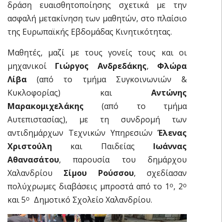
δράση ευαισθητοποίησης σχετικά με την
ασφαλή μετακίνηση των μαθητών, στο πλαίσιο
της Ευρωπαϊκής Εβδομάδας Κινητικότητας.
Μαθητές, μαζί με τους γονείς τους και οι
μηχανικοί
Γιώργος Ανδρεδάκης
,
Φλώρα
Λίβα
(από το τμήμα Συγκοινωνιών &
Κυκλοφορίας) και
Αντώνης
Μαρακομιχελάκης
(από το τμήμα
Αυτεπιστασίας), με τη συνδρομή των
αντιδημάρχων Τεχνικών Υπηρεσιών
Έλενας
Χριστούλη
και Παιδείας
Ιωάννας
Αθανασάτου
, παρουσία του δημάρχου
Χαλανδρίου
Σίμου Ρούσσου
, σχεδίασαν
πολύχρωμες διαβάσεις μπροστά από το 1
, 2
ο
ο
και 5
Δημοτικό Σχολείο Χαλανδρίου.
ο