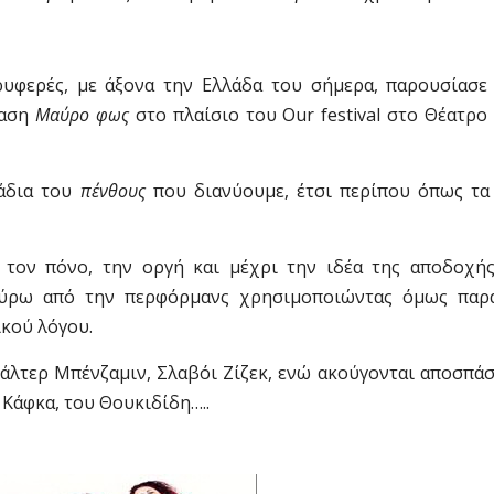
τρυφερές, με άξονα την Ελλάδα του σήμερα, παρουσίασε
ταση
Μαύρο φως
στο πλαίσιο του Our festival στο Θέατρο
τάδια του
πένθους
που διανύουμε, έτσι περίπου όπως τα 
 τον πόνο, την οργή και μέχρι την ιδέα της αποδοχής
γύρω από την περφόρμανς χρησιμοποιώντας όμως παρ
ικού λόγου.
Βάλτερ Μπένζαμιν, Σλαβόι Ζίζεκ, ενώ ακούγονται αποσπά
Κάφκα, του Θουκιδίδη…..