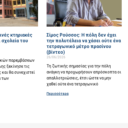
ινές κτηριακές
Σίμος Ρούσσος: Η πόλη δεν έχει
 σχολεία του
την πολυτέλεια να χάσει ούτε ένα
τετραγωνικό μέτρο πρασίνου
(βίντεο)
26/06/2026
ακών παρεμβάσεων
Τη ζωτικής σημασίας για την πόλη
λης ξεκίνησε τις
ανάγκη να προχωρήσουν απρόσκοπτα οι
 και θα συνεχιστεί
απαλλοτριώσεις, έτσι ώστε να μην
α των
χαθεί ούτε ένα τετραγωνικό
Περισσότερα