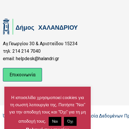
Αγ.Γεωργίου 30 & Αριστείδου 15234
τηλ: 214 214 7040
email: helpdesk@halandri.gr
Επικοινωνία
Η ιστοσελίδα χρησιμοποιεί cookies για
τη σωστή λειτουργία της. Πατήστε "Ναι"
για την αποδοχή τους και "Όχι" για τη μη
Όροι Χρήσης - Πολιτική Cookies - Προστασία Δεδομένων 
αποδοχή τους.
Ναι
Όχι