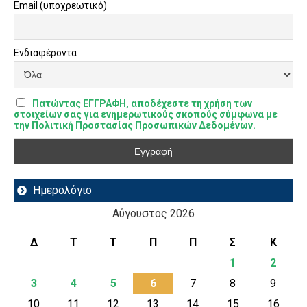
Email (υποχρεωτικό)
Ενδιαφέροντα
Πατώντας ΕΓΓΡΑΦΗ, αποδέχεστε τη χρήση των
στοιχείων σας για ενημερωτικούς σκοπούς σύμφωνα με
την Πολιτική Προστασίας Προσωπικών Δεδομένων.
Ημερολόγιο
Αύγουστος 2026
Δ
Τ
Τ
Π
Π
Σ
Κ
1
2
3
4
5
6
7
8
9
10
11
12
13
14
15
16