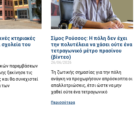
ινές κτηριακές
Σίμος Ρούσσος: Η πόλη δεν έχει
 σχολεία του
την πολυτέλεια να χάσει ούτε ένα
τετραγωνικό μέτρο πρασίνου
(βίντεο)
26/06/2026
ακών παρεμβάσεων
Τη ζωτικής σημασίας για την πόλη
λης ξεκίνησε τις
ανάγκη να προχωρήσουν απρόσκοπτα οι
 και θα συνεχιστεί
απαλλοτριώσεις, έτσι ώστε να μην
α των
χαθεί ούτε ένα τετραγωνικό
Περισσότερα