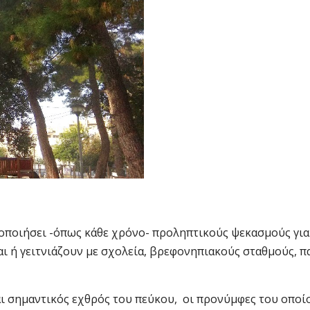
οποιήσει -όπως κάθε χρόνο- προληπτικούς ψεκασμούς για
 ή γειτνιάζουν με σχολεία, βρεφονηπιακούς σταθμούς, π
ι σημαντικός εχθρός του πεύκου, οι προνύμφες του οποί