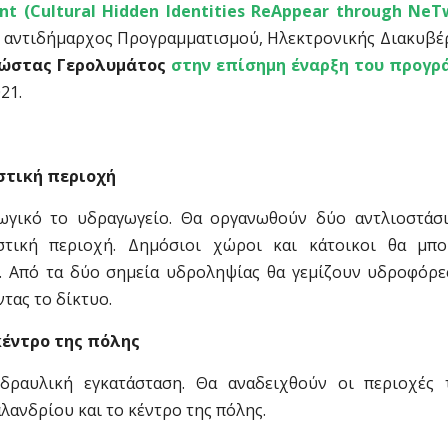
ant (Cultural
H
idden
Id
entities
R
e
A
ppear through
N
e
T
αι αντιδήμαρχος Προγραμματισμού, Ηλεκτρονικής Διακυβέ
ώστας Γερολυμάτος
στην επίσημη έναρξη του προγρ
21.
στική περιοχή
ωγικό το υδραγωγείο. Θα οργανωθούν δύο αντλιοστάσι
τική περιοχή. Δημόσιοι χώροι και κάτοικοι θα μπ
. Από τα δύο σημεία υδροληψίας θα γεμίζουν υδροφόρε
τας το δίκτυο.
κέντρο της πόλης
ραυλική εγκατάσταση. Θα αναδειχθούν οι περιοχές
λανδρίου και το κέντρο της πόλης.