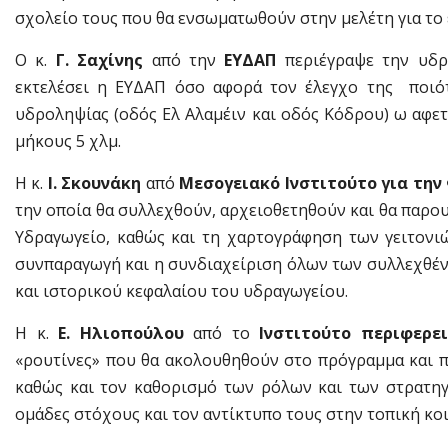
σχολείο τους που θα ενσωματωθούν στην μελέτη για το
Ο κ.
Γ. Σαχίνης
από την
ΕΥΔΑΠ
περιέγραψε την υδρ
εκτελέσει η ΕΥΔΑΠ όσο αφορά τον έλεγχο της ποιότ
υδροληψίας (οδός Ελ Αλαμέιν και οδός Κόδρου) ω αφε
μήκους 5 χλμ.
Η κ.
Ι. Σκουνάκη
από
Μεσογειακό Ινστιτούτο για την
την οποία θα συλλεχθούν, αρχειοθετηθούν και θα παρ
Υδραγωγείο, καθώς και τη χαρτογράφηση των γειτονιώ
συνπαραγωγή και η συνδιαχείριση όλων των συλλεχθέν
και ιστορικού κεφαλαίου του υδραγωγείου.
Η κ.
Ε. Ηλιοπούλου
από το
Ινστιτούτο περιφερε
«ρουτίνες» που θα ακολουθηθούν στο πρόγραμμα και 
καθώς και τον καθορισμό των ρόλων και των στρατη
ομάδες στόχους και τον αντίκτυπο τους στην τοπική κο