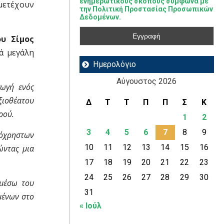
ενημερωτικούς σκοπούς σύμφωνα με
μετέχουν
την Πολιτική Προστασίας Προσωπικών
Δεδομένων.
υ Σίμος
κά μεγάλη
Ημερολόγιο
Αύγουστος 2026
γωγή ενός
ξιοθέατου
Δ
Τ
Τ
Π
Π
Σ
Κ
ρού.
1
2
3
4
5
6
7
8
9
νόχρηστων
10
11
12
13
14
15
16
ώντας μια
17
18
19
20
21
22
23
24
25
26
27
28
29
30
 μέσω του
31
μένων στο
« Ιούλ