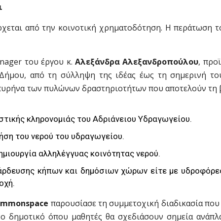
ι
ρχεται από την κοινοτική χρηματοδότηση. Η περάτωση τ
anager του έργου κ.
Αλεξάνδρα Αλεξανδροπούλου
, προ
ήμου, από τη σύλληψη της ιδέας έως τη σημερινή του
ν πυρήνα των πυλώνων δραστηριοτήτων που αποτελούν τη 
ιστικής κληρονομιάς του Αδριάνειου Υδραγωγείου.
ρήση του νερού του υδραγωγείου.
ημιουργία αλληλέγγυας κοινότητας νερού.
 άρδευσης κήπων και δημόσιων χώρων είτε με υδροφόρες
οχή.
ommonspace
παρουσίασε τη συμμετοχική διαδικασία που 
12ο δημοτικό όπου μαθητές θα σχεδιάσουν σημεία ανάπλ