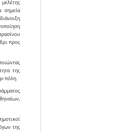
 μελέτης
α σημεία
 διάνοιξη
ενοποίηση
πρασίνου
δρι προς
ποιώντας
τητα της
ν πόλη.
ράμματος
ηναίων,
ημοτικοί
όγων της