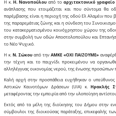
Η κ.
Η. Νανοπούλου
από το
αρχιτεκτονικό γραφείο
ανάπλασης που ετοιμάζεται και που σύντομα θα οδ
παρέμβασης είναι η περιοχή της οδού Ελ Αλαμέιν που β
της παραρεμάτιας ζώνης και η σύνδεση του Συνοικισμο
του κατακερματισμένου κοινόχρηστου χώρου της οδ
στην συμβολή των οδών Αποστολοπούλου και Επτανήσο
το Νέο Ψυχικό.
Η κ.
Ν. Σώκου
από την
ΑΜΚΕ «ΟΧΙ ΠΑΙΖΟΥΜΕ»
αναφέρθ
την τέχνη και το παιχνίδι προκειμένου να οργανωθ
αλληλέγγυας οικονομίας νερού, της ένωσης προσώπων π
Καλή αρχή στην προσπάθεια ευχήθηκαν ο υπεύθυνος 
Αστικών Καινοτόμων Δράσεων (UIA) κ.
Ηρακλής Σ
μεταφέροντας την εμπειρία από την υλοποίηση αντίστο
Εκτός από τα μέλη της διοίκησης του Δήμου στην ενα
σύμβουλοι της διοικούσας παράταξης, επικεφαλής τω