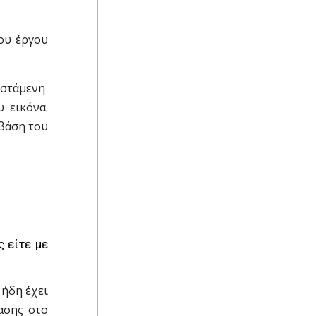
ου έργου
ϊστάμενη
 εικόνα.
βάση του
 είτε με
ήδη έχει
ασης στο