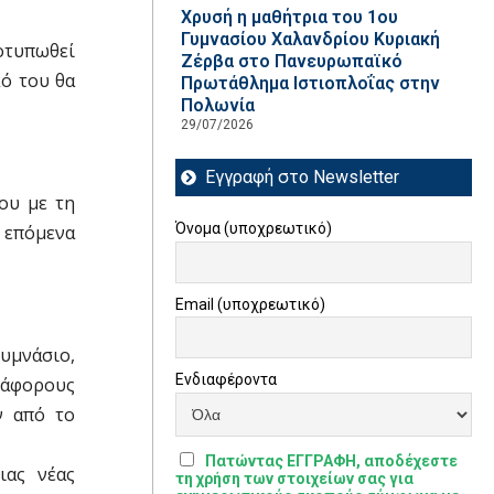
Χρυσή η μαθήτρια του 1ου
Γυμνασίου Χαλανδρίου Κυριακή
οτυπωθεί
Ζέρβα στο Πανευρωπαϊκό
κό του θα
Πρωτάθλημα Ιστιοπλοΐας στην
Πολωνία
29/07/2026
Εγγραφή στο Newsletter
που με τη
Όνομα (υποχρεωτικό)
α επόμενα
Email (υποχρεωτικό)
υμνάσιο,
Ενδιαφέροντα
ιάφορους
ν από το
Πατώντας ΕΓΓΡΑΦΗ, αποδέχεστε
ιας νέας
τη χρήση των στοιχείων σας για