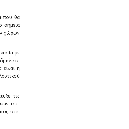
α που θα
ο σημεία
ων χώρων
ικασία με
δριάνειο
 είναι η
λοντικού
πτυξε τις
τέων του
τος στις