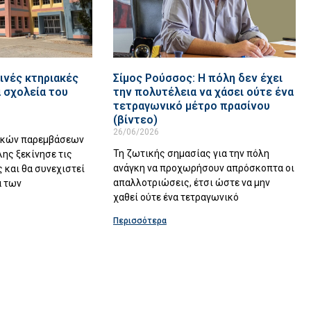
ινές κτηριακές
Σίμος Ρούσσος: Η πόλη δεν έχει
 σχολεία του
την πολυτέλεια να χάσει ούτε ένα
τετραγωνικό μέτρο πρασίνου
(βίντεο)
26/06/2026
ακών παρεμβάσεων
Τη ζωτικής σημασίας για την πόλη
λης ξεκίνησε τις
ανάγκη να προχωρήσουν απρόσκοπτα οι
 και θα συνεχιστεί
απαλλοτριώσεις, έτσι ώστε να μην
α των
χαθεί ούτε ένα τετραγωνικό
Περισσότερα