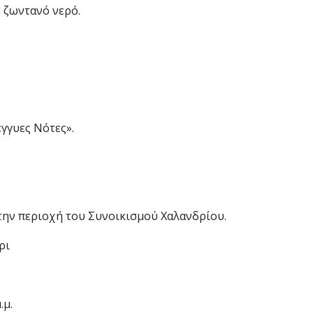
ο ζωντανό νερό.
γγυες Νότες».
την περιοχή του Συνοικισμού Χαλανδρίου.
ρι
.μ.