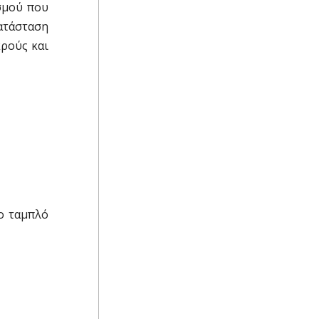
σμού που
ατάσταση
κρούς και
Το ταμπλό