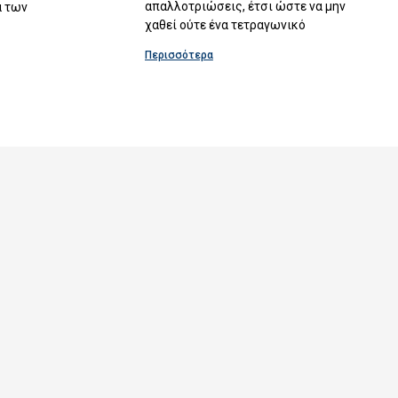
απαλλοτριώσεις, έτσι ώστε να μην
α των
χαθεί ούτε ένα τετραγωνικό
Περισσότερα