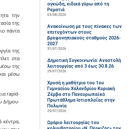
ογκώδη, ειδικά γύρω από τη
Ρεματιά
τητα την
03/08/2026
τασία της
Ανακοίνωση με τους πίνακες των
ιο πάντα
επιτυχόντων στους
βρεφονηπιακούς σταθμούς 2026-
2027
31/07/2026
υργία της
πλετ στα
Δημοτική Συγκοινωνία: Αναστολή
μέσω της
λειτουργίας από 3 έως 30.8.26
29/07/2026
και μέσω
Χρυσή η μαθήτρια του 1ου
Γυμνασίου Χαλανδρίου Κυριακή
ια rapid-
Ζέρβα στο Πανευρωπαϊκό
Πρωτάθλημα Ιστιοπλοΐας στην
ου Δήμου-
Πολωνία
29/07/2026
 κέντρα,
Ωράριο λειτουργίας του
κολυμβητηρίου «Ν. Πέρκιζας» τον