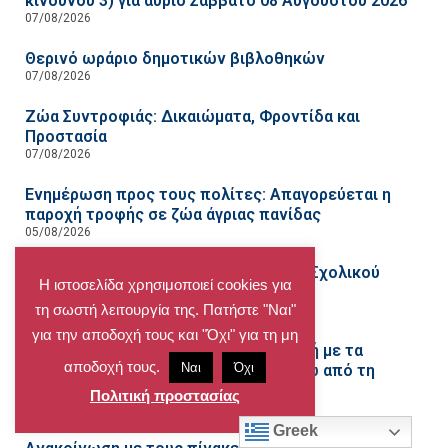
κινδύνου 3) για αύριο Σάββατο 08 Αυγούστου 2026
07/08/2026
Θερινό ωράριο δημοτικών βιβλοθηκών
07/08/2026
Ζώα Συντροφιάς: Δικαιώματα, Φροντίδα και
Προστασία
07/08/2026
Ενημέρωση προς τους πολίτες: Απαγορεύεται η
παροχή τροφής σε ζώα άγριας πανίδας
05/08/2026
Ανάρτηση Τελικού Πίνακα Κατάταξης Σχολικού
Η ιστοσελίδα χρησιμοποιεί cookies για
Καθαρισμού 2026-2027
τη σωστή λειτουργία της. Πατήστε "Ναι"
05/08/2026
για την αποδοχή τους και "Όχι" για τη μη
Υψηλός κίνδυνος πυρκαγιάς- Προσοχή με τα
αποδοχή τους.
Ναι
Όχι
κλαδέματα και τα ογκώδη, ειδικά γύρω από τη
Ρεματιά
Πολιτική προστασίας
03/08/2026
Greek