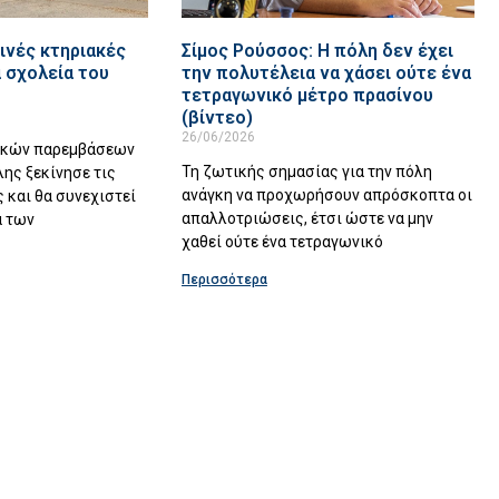
ινές κτηριακές
Σίμος Ρούσσος: Η πόλη δεν έχει
 σχολεία του
την πολυτέλεια να χάσει ούτε ένα
τετραγωνικό μέτρο πρασίνου
(βίντεο)
26/06/2026
ακών παρεμβάσεων
Τη ζωτικής σημασίας για την πόλη
λης ξεκίνησε τις
ανάγκη να προχωρήσουν απρόσκοπτα οι
 και θα συνεχιστεί
απαλλοτριώσεις, έτσι ώστε να μην
α των
χαθεί ούτε ένα τετραγωνικό
Περισσότερα