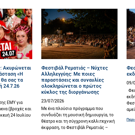
: Ακυρώνεται
Φεστιβάλ Ρεματιάς – Νύχτες
Φεσ
άσταση «Η
Αλληλεγγύης: Με ποιες
εκδ
θα σας τα
παραστάσεις και συναυλίες
09/
 24.7.26
ολοκληρώνεται ο πρώτος
Φεσ
κύκλος της διοργάνωσης
εκδ
23/07/2026
της ΕΜΥ για
Φεστ
Με ένα πλούσιο πρόγραμμα που
ενα (βροχές και
αμεί
συνδυάζει τη μουσική δημιουργία, το
κευή 24 Ιουλίου
Περι
θέατρο και τη σύγχρονη καλλιτεχνική
έκφραση, το Φεστιβάλ Ρεματιάς –