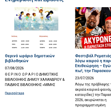
Θερινό ωράριο δημοτικών
Φεστιβάλ Ρεματιάς
βιβλοθηκών
λόγω καιρού η παρ
Επιθεώρηση – Εγώ 
07/08/2026
πω!, την Παρασκευή
Θ Ε Ρ Ι Ν Ο Ω Ρ Α Ρ Ι Ο ΔΗΜΟΤΙΚΗΣ
23/07/2026
ΒΙΒΛΙΟΘΗΚΗΣ ΔΗΜΟΥ ΧΑΛΑΝΔΡΙΟΥ &
Λόγω της πρόβλεψης 
ΠΑΙΔΙΚΗΣ ΒΙΒΛΙΟΘΗΚΗΣ «ΜΙΜΗΣ
ακραία καιρικά φαινόμ
Περισσότερα
καταιγίδες) την Παρασ
2026, ακυρώνεται η
προγραμματισμένη