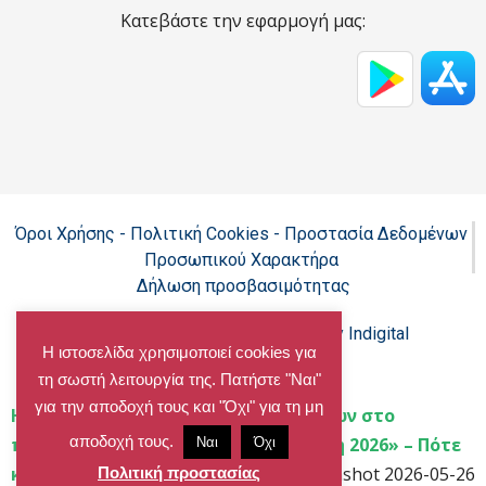
Κατεβάστε την εφαρμογή μας:
Όροι Χρήσης - Πολιτική Cookies - Προστασία Δεδομένων
Προσωπικού Χαρακτήρα
Δήλωση προσβασιμότητας
Copyright@chalandri.gr
Powered by Indigital
Η ιστοσελίδα χρησιμοποιεί cookies για
τη σωστή λειτουργία της. Πατήστε "Ναι"
για την αποδοχή τους και "Όχι" για τη μη
Home
»
2ο στάδιο υποβολής αιτήσεων στο
αποδοχή τους.
πρόγραμμα «Αθλητική Κατασκήνωση 2026» – Πότε
Ναι
Όχι
και πώς θα γίνει η υποβολή
»
Screenshot 2026-05-26
Πολιτική προστασίας