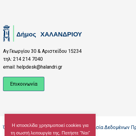
Αγ.Γεωργίου 30 & Αριστείδου 15234
τηλ: 214 214 7040
email: helpdesk@halandri.gr
Επικοινωνία
Η ιστοσελίδα χρησιμοποιεί cookies για
Όροι Χρήσης - Πολιτική Cookies - Προστασία Δεδομένων 
τη σωστή λειτουργία της. Πατήστε "Ναι"