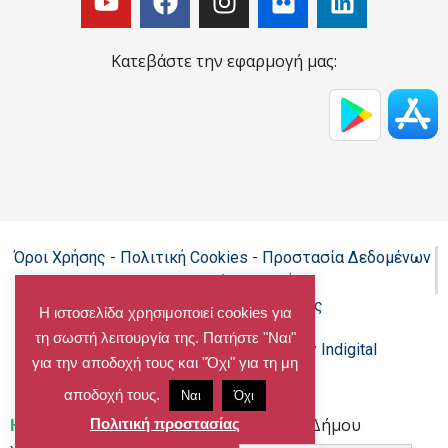
Κατεβάστε την εφαρμογή μας:
Όροι Χρήσης - Πολιτική Cookies - Προστασία Δεδομένων
Προσωπικού Χαρακτήρα
Δήλωση προσβασιμότητας
Η ιστοσελίδα χρησιμοποιεί cookies για
τη σωστή λειτουργία της. Πατήστε "Ναι"
Copyright@chalandri.gr
Powered by Indigital
για την αποδοχή τους και "Όχι" για τη μη
αποδοχή τους.
Ναι
Όχι
Home
»
Πρόγραμμα στήριξης ανέργων Δήμου
Πολιτική προστασίας