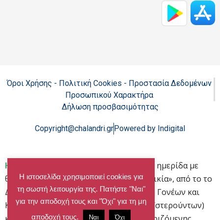
Όροι Χρήσης - Πολιτική Cookies - Προστασία Δεδομένων
Προσωπικού Χαρακτήρα
Δήλωση προσβασιμότητας
Copyright@chalandri.gr
Powered by Indigital
Home
»
Πρόσκληση στην επιστημονική ημερίδα με
Η ιστοσελίδα χρησιμοποιεί cookies για
θέμα «Σ.Υ.Δ. αντικρίζοντας την Τρίτη ηλικία», από το το
τη σωστή λειτουργία της. Πατήστε "Ναι"
Δ.Σ. της ΠΕΓΚΑΠ-ΝΥ (Πανελλήνια Ένωση Γονέων και
για την αποδοχή τους και "Όχι" για τη μη
Κηδεμόνων Ατόμων-Παιδιών Νοητικά Υστερούντων)
αποδοχή τους.
και τη Διευθύντρια της «Στέγης Υποστηριζόμενης
Ναι
Όχι