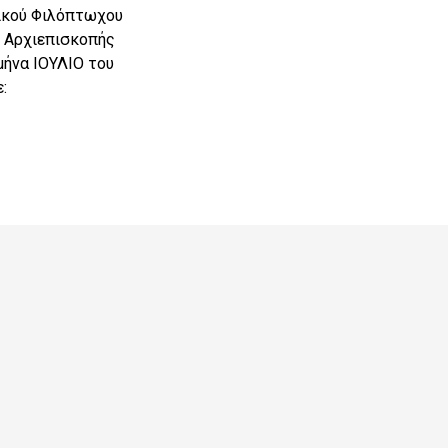
νικού Φιλόπτωχου
ς Αρχιεπισκοπής
μήνα ΙΟΥΛΙΟ του
: