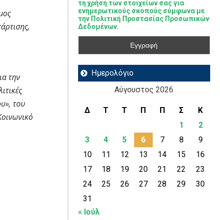
τη χρήση των στοιχείων σας για
ενημερωτικούς σκοπούς σύμφωνα με
ήμος
την Πολιτική Προστασίας Προσωπικών
άρτισης,
Δεδομένων.
Ημερολόγιο
ια την
ιτικές
Αύγουστος 2026
υ», του
Δ
Τ
Τ
Π
Π
Σ
Κ
Κοινωνικό
1
2
3
4
5
6
7
8
9
10
11
12
13
14
15
16
17
18
19
20
21
22
23
24
25
26
27
28
29
30
31
« Ιούλ