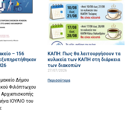
κείο – 156
ΚΑΠΗ: Πως θα λειτουργήσουν τα
 εξυπηρετήθηκαν
κυλικεία των ΚΑΠΗ στη διάρκεια
026
των διακοπών
27/07/2026
ρμακείο Δήμου
Περισσότερα
νικού Φιλόπτωχου
ς Αρχιεπισκοπής
μήνα ΙΟΥΛΙΟ του
: