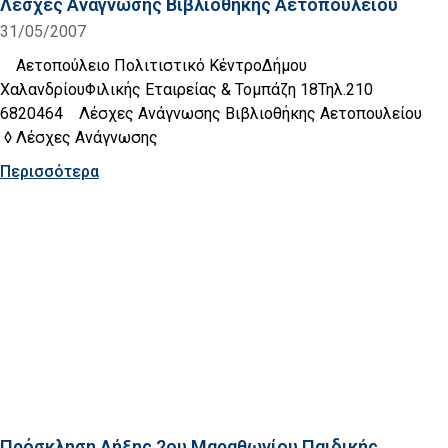
Λέσχες Ανάγνωσης Βιβλιοθήκης Αετοπουλείου
31/05/2007
Αετοπούλειο Πολιτιστικό ΚέντροΔήμου
ΧαλανδρίουΦιλικής Εταιρείας & Τομπάζη 18Τηλ.210
6820464 Λέσχες Ανάγνωσης Βιβλιοθήκης Αετοπουλείου
◊ Λέσχες Ανάγνωσης
Περισσότερα
Πρόσκληση Λήξης 2ου Μαραθωνίου Παιδικής