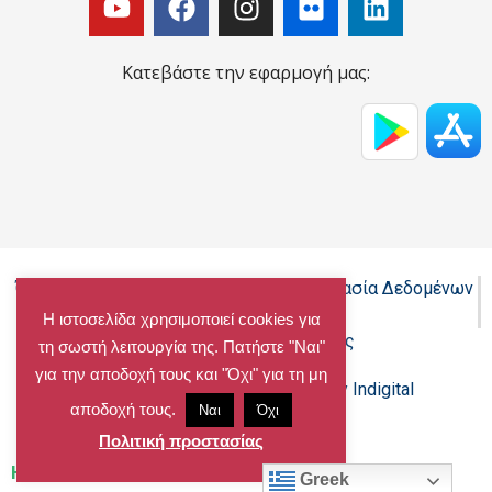
Κατεβάστε την εφαρμογή μας:
Όροι Χρήσης - Πολιτική Cookies - Προστασία Δεδομένων
Προσωπικού Χαρακτήρα
Η ιστοσελίδα χρησιμοποιεί cookies για
Δήλωση προσβασιμότητας
τη σωστή λειτουργία της. Πατήστε "Ναι"
για την αποδοχή τους και "Όχι" για τη μη
Copyright@chalandri.gr
Powered by Indigital
αποδοχή τους.
Ναι
Όχι
Πολιτική προστασίας
Home
»
Archives for 12/12/2008
Greek