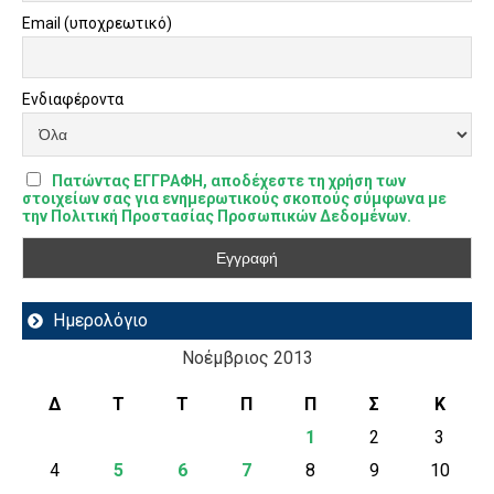
Email (υποχρεωτικό)
Ενδιαφέροντα
Πατώντας ΕΓΓΡΑΦΗ, αποδέχεστε τη χρήση των
στοιχείων σας για ενημερωτικούς σκοπούς σύμφωνα με
την Πολιτική Προστασίας Προσωπικών Δεδομένων.
Ημερολόγιο
Νοέμβριος 2013
Δ
Τ
Τ
Π
Π
Σ
Κ
1
2
3
4
5
6
7
8
9
10