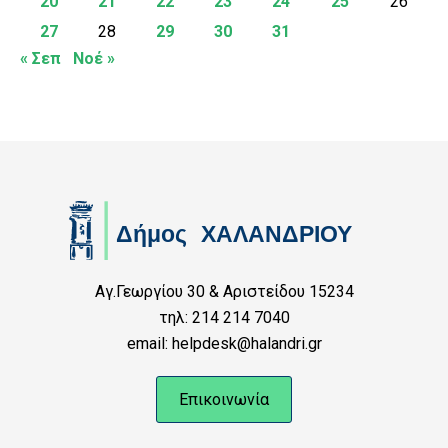
20
21
22
23
24
25
26
27
28
29
30
31
« Σεπ
Νοέ »
Αγ.Γεωργίου 30 & Αριστείδου 15234
τηλ: 214 214 7040
email: helpdesk@halandri.gr
Επικοινωνία