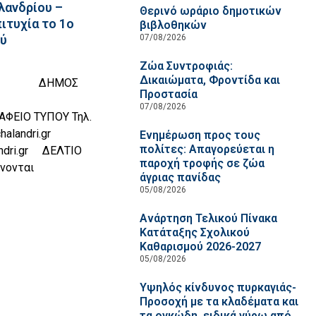
λανδρίου –
Θερινό ωράριο δημοτικών
ιτυχία το 1ο
βιβλοθηκών
07/08/2026
ύ
Ζώα Συντροφιάς:
Δικαιώματα, Φροντίδα και
ΟΣ
Προστασία
ΔΡΙΟΥ
07/08/2026
ΡΑΦΕΙΟ ΤΥΠΟΥ Τηλ.
landri.gr
Ενημέρωση προς τους
πολίτες: Απαγορεύεται η
andri.gr ΔΕΛΤΙΟ
παροχή τροφής σε ζώα
νονται
άγριας πανίδας
05/08/2026
Ανάρτηση Τελικού Πίνακα
Κατάταξης Σχολικού
Καθαρισμού 2026-2027
05/08/2026
Υψηλός κίνδυνος πυρκαγιάς-
Προσοχή με τα κλαδέματα και
τα ογκώδη, ειδικά γύρω από