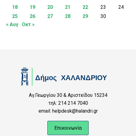
18
19
20
21
22
23
24
25
26
27
28
29
30
« Αυγ
Οκτ »
Αγ.Γεωργίου 30 & Αριστείδου 15234
τηλ: 214 214 7040
email: helpdesk@halandri.gr
Επικοινωνία