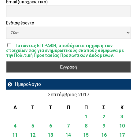
Email (υποχρεωτικό)
Ενδιαφέροντα
Πατώντας ΕΓΓΡΑΦΗ, αποδέχεστε τη χρήση των
στοιχείων σας για ενημερωτικούς σκοπούς σύμφωνα με
την Πολιτική Προστασίας Προσωπικών Δεδομένων.
Ημερολόγιο
Σεπτέμβριος 2017
Δ
Τ
Τ
Π
Π
Σ
Κ
1
2
3
4
5
6
7
8
9
10
11
12
13
14
15
16
17