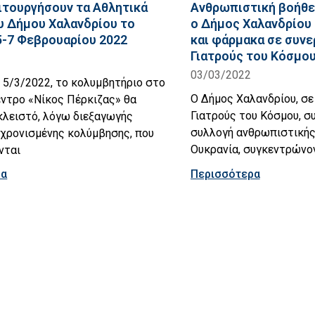
ιτουργήσουν τα Αθλητικά
Ανθρωπιστική βοήθει
υ Δήμου Χαλανδρίου το
ο Δήμος Χαλανδρίου
5-7 Φεβρουαρίου 2022
και φάρμακα σε συνε
Γιατρούς του Κόσμο
03/03/2022
 5/3/2022, το κολυμβητήριο στο
Ο Δήμος Χαλανδρίου, σε
έντρο «Νίκος Πέρκιζας» θα
Γιατρούς του Κόσμου, σ
κλειστό, λόγω διεξαγωγής
συλλογή ανθρωπιστικής 
χρονισμένης κολύμβησης, που
Ουκρανία, συγκεντρώνο
νται
ρα
Περισσότερα