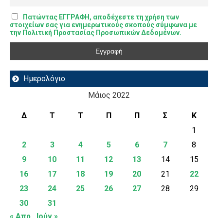
Πατώντας ΕΓΓΡΑΦΗ, αποδέχεστε τη χρήση των
στοιχείων σας για ενημερωτικούς σκοπούς σύμφωνα με
την Πολιτική Προστασίας Προσωπικών Δεδομένων.
Ημερολόγιο
Μάιος 2022
Δ
Τ
Τ
Π
Π
Σ
Κ
1
2
3
4
5
6
7
8
9
10
11
12
13
14
15
16
17
18
19
20
21
22
23
24
25
26
27
28
29
30
31
« Απρ
Ιούν »