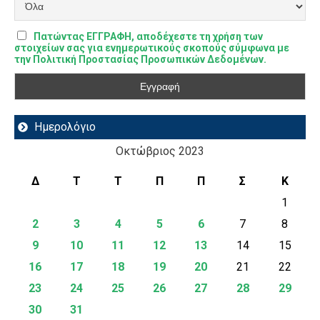
Πατώντας ΕΓΓΡΑΦΗ, αποδέχεστε τη χρήση των
στοιχείων σας για ενημερωτικούς σκοπούς σύμφωνα με
την Πολιτική Προστασίας Προσωπικών Δεδομένων.
Ημερολόγιο
Οκτώβριος 2023
Δ
Τ
Τ
Π
Π
Σ
Κ
1
2
3
4
5
6
7
8
9
10
11
12
13
14
15
16
17
18
19
20
21
22
23
24
25
26
27
28
29
30
31