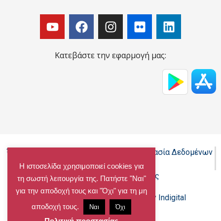
Κατεβάστε την εφαρμογή μας:
Όροι Χρήσης - Πολιτική Cookies - Προστασία Δεδομένων
Προσωπικού Χαρακτήρα
Η ιστοσελίδα χρησιμοποιεί cookies για
Δήλωση προσβασιμότητας
τη σωστή λειτουργία της. Πατήστε "Ναι"
για την αποδοχή τους και "Όχι" για τη μη
Copyright@chalandri.gr
Powered by Indigital
αποδοχή τους.
Ναι
Όχι
Πολιτική προστασίας