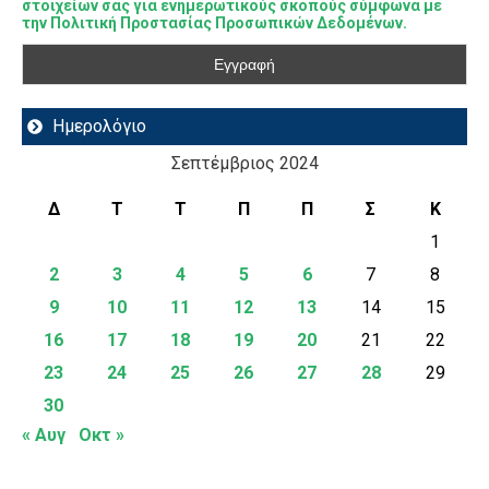
στοιχείων σας για ενημερωτικούς σκοπούς σύμφωνα με
την Πολιτική Προστασίας Προσωπικών Δεδομένων.
Ημερολόγιο
Σεπτέμβριος 2024
Δ
Τ
Τ
Π
Π
Σ
Κ
1
2
3
4
5
6
7
8
9
10
11
12
13
14
15
16
17
18
19
20
21
22
23
24
25
26
27
28
29
30
« Αυγ
Οκτ »