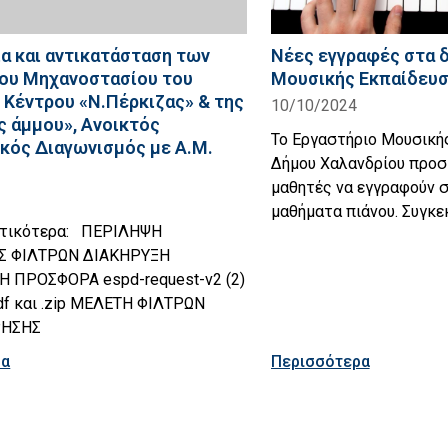
α και αντικατάσταση των
Νέες εγγραφές στα 
ου Μηχανοστασίου του
Μουσικής Εκπαίδευ
 Κέντρου «Ν.Πέρκιζας» & της
10/10/2024
ς άμμου», Ανοικτός
Το Εργαστήριο Μουσική
κός Διαγωνισμός με Α.Μ.
Δήμου Χαλανδρίου προσκ
μαθητές να εγγραφούν 
μαθήματα πιάνου. Συγκεκ
υτικότερα: ΠΕΡΙΛΗΨΗ
Σ ΦΙΛΤΡΩΝ ΔΙΑΚΗΡΥΞΗ
 ΠΡΟΣΦΟΡΑ espd-request-v2 (2)
df και .zip ΜΕΛΕΤΗ ΦΙΛΤΡΩΝ
ΡΗΣΗΣ
ρα
Περισσότερα