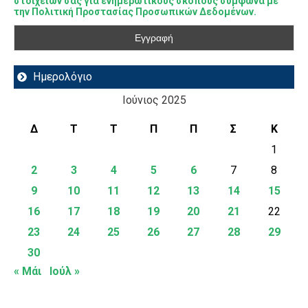
στοιχείων σας για ενημερωτικούς σκοπούς σύμφωνα με
την Πολιτική Προστασίας Προσωπικών Δεδομένων.
Ημερολόγιο
Ιούνιος 2025
Δ
Τ
Τ
Π
Π
Σ
Κ
1
2
3
4
5
6
7
8
9
10
11
12
13
14
15
16
17
18
19
20
21
22
23
24
25
26
27
28
29
30
« Μάι
Ιούλ »