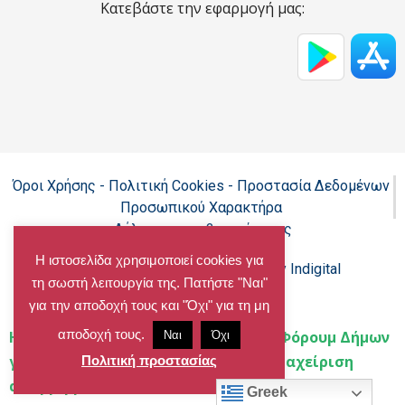
Κατεβάστε την εφαρμογή μας:
Όροι Χρήσης - Πολιτική Cookies - Προστασία Δεδομένων
Προσωπικού Χαρακτήρα
Δήλωση προσβασιμότητας
Η ιστοσελίδα χρησιμοποιεί cookies για
Copyright@chalandri.gr
Powered by Indigital
τη σωστή λειτουργία της. Πατήστε "Ναι"
για την αποδοχή τους και "Όχι" για τη μη
αποδοχή τους.
Home
»
Ο Δήμος Χαλανδρίου στο 4ο Φόρουμ Δήμων
Ναι
Όχι
για την κυκλική οικονομία και την διαχείριση
Πολιτική προστασίας
απορριμμάτων
»
4o forum kiklikis oikonomias05
Greek