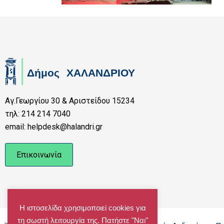
Αγ.Γεωργίου 30 & Αριστείδου 15234
τηλ: 214 214 7040
email: helpdesk@halandri.gr
Επικοινωνία
Η ιστοσελίδα χρησιμοποιεί cookies για
τη σωστή λειτουργία της. Πατήστε "Ναι"