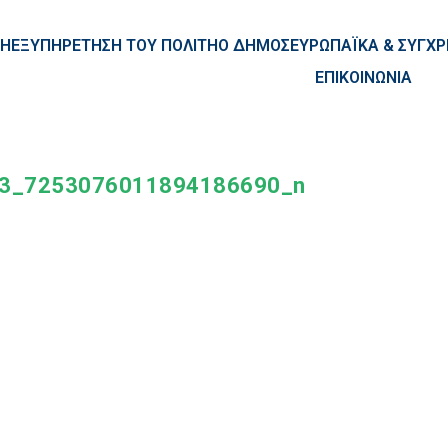
ntent
ΚΗ
ΕΞΥΠΗΡΕΤΗΣΗ ΤΟΥ ΠΟΛΙΤΗ
Ο ΔΗΜΟΣ
ΕΥΡΩΠΑΪΚΑ & ΣΥΓ
ΕΠΙΚΟΙΝΩΝΙΑ
3_7253076011894186690_n