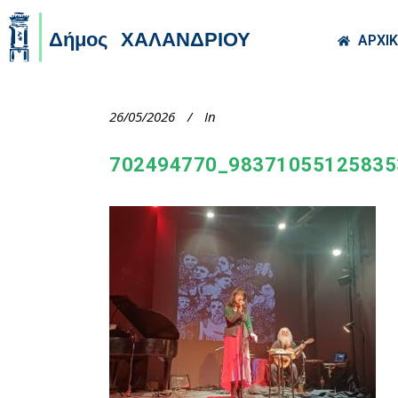
Skip to main co
ΑΡΧΙ
26/05/2026
In
702494770_98371055125835