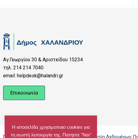
Αγ.Γεωργίου 30 & Αριστείδου 15234
τηλ: 214 214 7040
email: helpdesk@halandri.gr
Επικοινωνία
Η ιστοσελίδα χρησιμοποιεί cookies για
τη σωστή λειτουργία της. Πατήστε "Ναι"
Όροι Χρήσης - Πολιτική Cookies - Προστασία Δεδομένων 