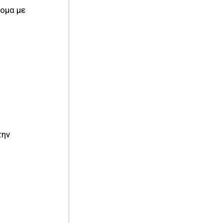
τομα με
την