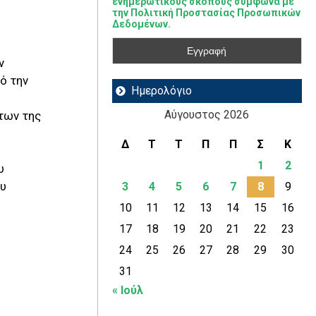
ενημερωτικούς σκοπούς σύμφωνα με
την Πολιτική Προστασίας Προσωπικών
Δεδομένων.
ν
ό την
Ημερολόγιο
Αύγουστος 2026
των της
Δ
Τ
Τ
Π
Π
Σ
Κ
1
2
υ
ου
3
4
5
6
7
8
9
10
11
12
13
14
15
16
17
18
19
20
21
22
23
24
25
26
27
28
29
30
31
« Ιούλ