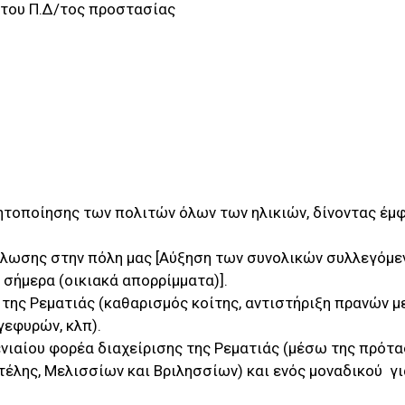
 του Π.Δ/τος προστασίας
ς
θητοποίησης των πολιτών όλων των ηλικιών, δίνοντας έμ
κλωσης στην πόλη μας [Αύξηση των συνολικών συλλεγόμ
σήμερα (οικιακά απορρίμματα)].
 της Ρεματιάς (καθαρισμός κοίτης, αντιστήριξη πρανών μ
γεφυρών, κλπ).
 ενιαίου φορέα διαχείρισης της Ρεματιάς (μέσω της πρότ
λης, Μελισσίων και Βριλησσίων) και ενός μοναδικού  γι