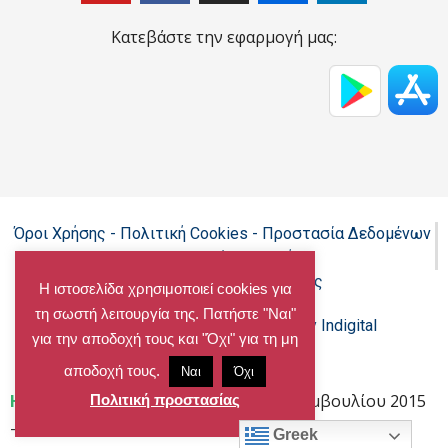
Κατεβάστε την εφαρμογή μας:
Όροι Χρήσης - Πολιτική Cookies - Προστασία Δεδομένων
Προσωπικού Χαρακτήρα
Δήλωση προσβασιμότητας
Η ιστοσελίδα χρησιμοποιεί cookies για
τη σωστή λειτουργία της. Πατήστε "Ναι"
Copyright@chalandri.gr
Powered by Indigital
για την αποδοχή τους και "Όχι" για τη μη
αποδοχή τους.
Ναι
Όχι
Home
»
19η Συνεδρίαση Δημοτικού Συμβουλίου 2015
Πολιτική προστασίας
– ΑΠΟΦΑΣΕΙΣ
Greek