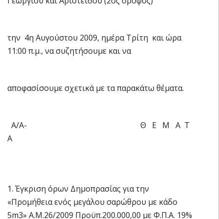
Γεωργίου και Αριστείδου (2oς όροφος)
την 4η Αυγούστου 2009, ημέρα Τρίτη και ώρα
11:00 π.μ., να συζητήσουμε και να
αποφασίσουμε σχετικά με τα παρακάτω θέματα.
Α/Α- Θ Ε Μ Α Τ
Α
1. Έγκριση όρων Δημοπρασίας για την
«Προμήθεια ενός μεγάλου σαρώθρου με κάδο
5m3» Α.Μ.26/2009 Προϋπ.200.000,00 με Φ.Π.Α. 19%