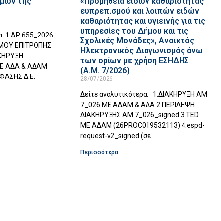
ίμων της
«Προμήθεια ειδών καθαριότητας
ευπρεπισμού και λοιπών ειδών
καθαριότητας και υγιεινής για τις
υπηρεσίες του Δήμου και τις
α: 1.ΑΡ.655_2026
Σχολικές Μονάδες», Ανοικτός
ΣΜΟΥ ΕΠΙΤΡΟΠΗΣ
Ηλεκτρονικός Διαγωνισμός άνω
ΑΚΗΡΥΞΗ
των ορίων με χρήση ΕΣΗΔΗΣ
Ε ΑΔΑ & ΑΔΑΜ
(Α.Μ. 7/2026)
ΦΑΣΗΣ Δ.Ε.
28/07/2026
Δείτε αναλυτικότερα: 1.ΔΙΑΚΗΡΥΞΗ ΑΜ
7_026 ΜΕ ΑΔΑΜ & ΑΔΑ 2.ΠΕΡΙΛΗΨΗ
ΔΙΑΚΗΡΥΞΗΣ ΑΜ 7_026_signed 3.TED
ΜΕ ΑΔΑΜ (26PROC019532113) 4.espd-
request-v2_signed (σε
Περισσότερα