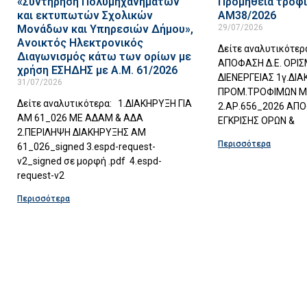
«Συντήρηση Πολυμηχανημάτων
Προμήθεια τροφ
και εκτυπωτών Σχολικών
ΑΜ38/2026
Μονάδων και Υπηρεσιών Δήμου»,
29/07/2026
Ανοικτός Ηλεκτρονικός
Δείτε αναλυτικότερ
Διαγωνισμός κάτω των ορίων με
ΑΠΟΦΑΣΗ Δ.Ε. ΟΡΙ
χρήση ΕΣΗΔΗΣ με Α.Μ. 61/2026
ΔΙΕΝΕΡΓΕΙΑΣ 1γ.ΔΙ
31/07/2026
ΠΡΟΜ.ΤΡΟΦΙΜΩΝ Μ
Δείτε αναλυτικότερα: 1.ΔΙΑΚΗΡΥΞΗ ΓΙΑ
2.ΑΡ.656_2026 ΑΠΟ
ΑΜ 61_026 ΜΕ ΑΔΑΜ & ΑΔΑ
ΕΓΚΡΙΣΗΣ ΟΡΩΝ &
2.ΠΕΡΙΛΗΨΗ ΔΙΑΚΗΡΥΞΗΣ ΑΜ
Περισσότερα
61_026_signed 3.espd-request-
v2_signed σε μορφή .pdf 4.espd-
request-v2
Περισσότερα