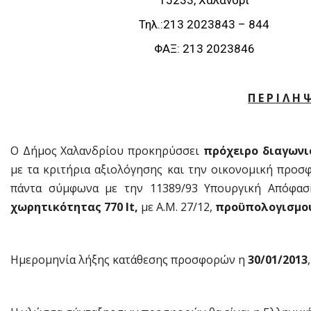
15233, Χαλάνδρι
Τηλ.:213 2023843 – 844
ΦΑΞ: 213 2023846
Π Ε Ρ Ι Λ Η 
Ο Δήμος Χαλανδρίου προκηρύσσει
πρόχειρο διαγωνι
με τα κριτήρια αξιολόγησης και την οικονομική προσ
πάντα σύμφωνα με την 11389/93 Υπουργική Απόφα
χωρητικότητας 770 lt,
με Α.Μ. 27/12,
προϋπολογισμού 
Ημερομηνία λήξης κατάθεσης προσφορών η
30/01/2013