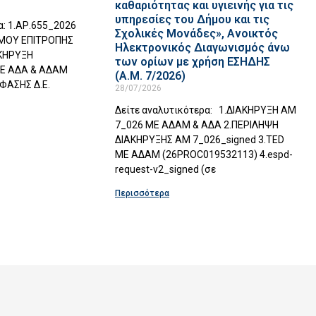
καθαριότητας και υγιεινής για τις
υπηρεσίες του Δήμου και τις
α: 1.ΑΡ.655_2026
Σχολικές Μονάδες», Ανοικτός
ΣΜΟΥ ΕΠΙΤΡΟΠΗΣ
Ηλεκτρονικός Διαγωνισμός άνω
ΑΚΗΡΥΞΗ
των ορίων με χρήση ΕΣΗΔΗΣ
Ε ΑΔΑ & ΑΔΑΜ
(Α.Μ. 7/2026)
ΦΑΣΗΣ Δ.Ε.
28/07/2026
Δείτε αναλυτικότερα: 1.ΔΙΑΚΗΡΥΞΗ ΑΜ
7_026 ΜΕ ΑΔΑΜ & ΑΔΑ 2.ΠΕΡΙΛΗΨΗ
ΔΙΑΚΗΡΥΞΗΣ ΑΜ 7_026_signed 3.TED
ΜΕ ΑΔΑΜ (26PROC019532113) 4.espd-
request-v2_signed (σε
Περισσότερα