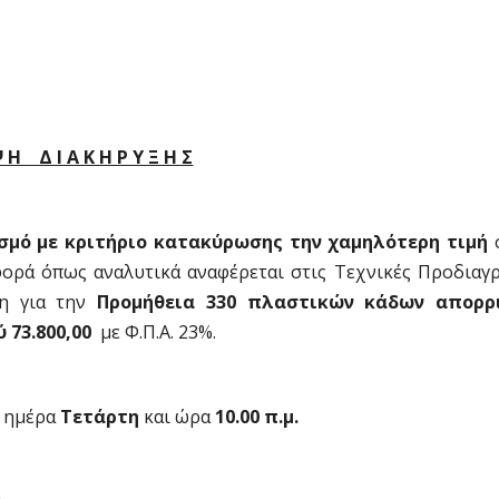
Ψ Η Δ Ι Α Κ Η Ρ Υ Ξ Η Σ
σμό με κριτήριο κατακύρωσης την χαμηλότερη τιμή
φορά όπως αναλυτικά αναφέρεται στις Τεχνικές Προδιαγρ
ση για την
Προμήθεια 330 πλαστικών κάδων απορρ
73.800,00 
με Φ.Π.Α. 23%.
, ημέρα
Τετάρτη
και ώρα
10.00 π.μ.