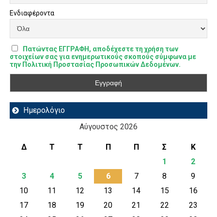
Ενδιαφέροντα
Πατώντας ΕΓΓΡΑΦΗ, αποδέχεστε τη χρήση των
στοιχείων σας για ενημερωτικούς σκοπούς σύμφωνα με
την Πολιτική Προστασίας Προσωπικών Δεδομένων.
Ημερολόγιο
Αύγουστος 2026
Δ
Τ
Τ
Π
Π
Σ
Κ
1
2
3
4
5
6
7
8
9
10
11
12
13
14
15
16
17
18
19
20
21
22
23