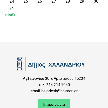
24
25
26
27
28
29
30
31
« Ιούλ
Αγ.Γεωργίου 30 & Αριστείδου 15234
τηλ: 214 214 7040
email: helpdesk@halandri.gr
Επικοινωνία