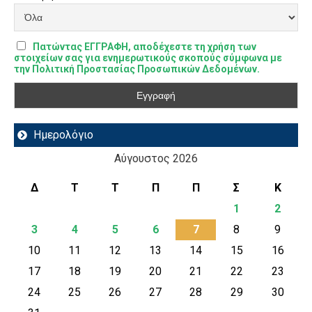
Πατώντας ΕΓΓΡΑΦΗ, αποδέχεστε τη χρήση των
στοιχείων σας για ενημερωτικούς σκοπούς σύμφωνα με
την Πολιτική Προστασίας Προσωπικών Δεδομένων.
Ημερολόγιο
Αύγουστος 2026
Δ
Τ
Τ
Π
Π
Σ
Κ
1
2
3
4
5
6
7
8
9
10
11
12
13
14
15
16
17
18
19
20
21
22
23
24
25
26
27
28
29
30