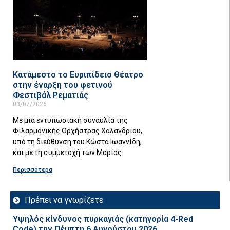
Κατάμεστο το Ευριπίδειο Θέατρο
στην έναρξη του φετινού
Φεστιβάλ Ρεματιάς
03/07/2026
Με μια εντυπωσιακή συναυλία της
Φιλαρμονικής Ορχήστρας Χαλανδρίου,
υπό τη διεύθυνση του Κώστα Ιωαννίδη,
και με τη συμμετοχή των Μαρίας
Περισσότερα
Πρέπει να γνωρίζετε
Υψηλός κίνδυνος πυρκαγιάς (κατηγορία 4-Red
Code) την Πέμπτη 6 Αυγούστου 2026