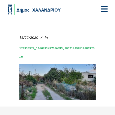
Skip to main content
18/11/2020
In
124335329_1160433477686743_903214298119981320
_n