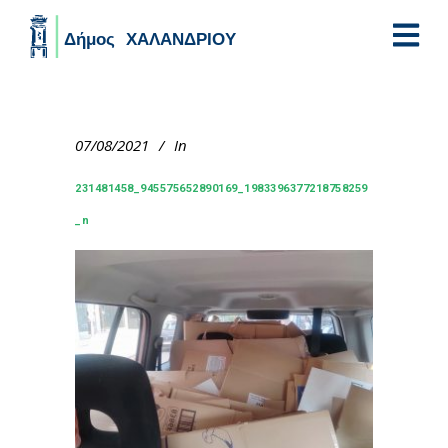
Skip to main content
07/08/2021
In
231481458_945575652890169_1983396377218758259
_n