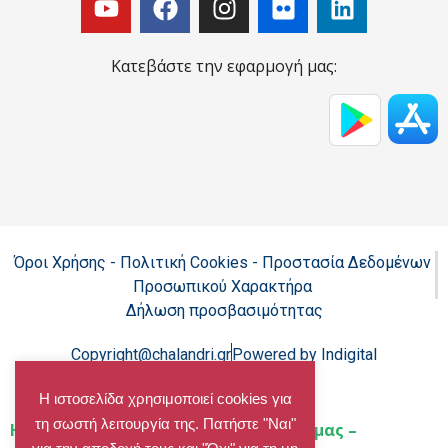
Κατεβάστε την εφαρμογή μας:
Όροι Χρήσης - Πολιτική Cookies - Προστασία Δεδομένων
Προσωπικού Χαρακτήρα
Δήλωση προσβασιμότητας
Copyright@chalandri.gr
Powered by Indigital
Η ιστοσελίδα χρησιμοποιεί cookies για
τη σωστή λειτουργία της. Πατήστε "Ναι"
Home
»
Η αλληλεγγύη είναι το όπλο μας –