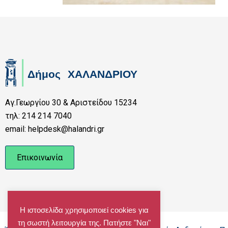
Αγ.Γεωργίου 30 & Αριστείδου 15234
τηλ: 214 214 7040
email: helpdesk@halandri.gr
Επικοινωνία
Η ιστοσελίδα χρησιμοποιεί cookies για
τη σωστή λειτουργία της. Πατήστε "Ναι"