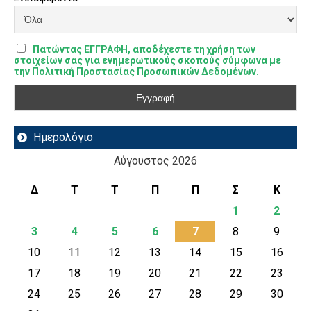
Πατώντας ΕΓΓΡΑΦΗ, αποδέχεστε τη χρήση των
στοιχείων σας για ενημερωτικούς σκοπούς σύμφωνα με
την Πολιτική Προστασίας Προσωπικών Δεδομένων.
Ημερολόγιο
Αύγουστος 2026
Δ
Τ
Τ
Π
Π
Σ
Κ
1
2
3
4
5
6
7
8
9
10
11
12
13
14
15
16
17
18
19
20
21
22
23
24
25
26
27
28
29
30