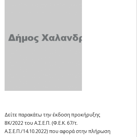
Δείτε παρακάτω την έκδοση προκήρυξης
8Κ/2022 του Α.Σ.Ε.Π. (Φ.Ε.Κ. 67/τ.
Α.Σ.Ε.Π./14.10.2022) που αφορά στην πλήρωση