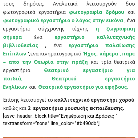
τους δημότες. Αναλυτικά λειτουργούν δυο
φωτογραφικά εργαστήρια
φωτογραφία δρόμου
και
φωτογραφικό εργαστήριο ο λόγος στην εικόνα
, ένα
εργαστήριο σύγχρονης τέχνης
η ζωγραφικη
σήμερα
ένα
εργαστήριο καλλιτεχνικής
βιβλιοδεσίας
,
ένα
εργαστήριο παλαίωσης
Επίπλων
‘,
ένα κινηματογραφικό
Ήχος, κάμερα ,παμε
– απο την Θεωρία στην πράξη
και τρία θεατρικά
εργαστήρια
Θεατρικό εργαστήριο για
παιδιά,
Θεατρικό εργαστήριο
Ενηλίκων
και
Θεατρικό εργαστήριο για εφήβους.
Επίσης λειτουργεί το
καλλιτεχνικό εργαστήρι χορού
καθώς και
2 εργαστήρια μουσικής εκπαιδευσης.
[asvc_header_block title=”Ενημέρωση και Δράσεις ”
texttransform=”none” line_color=”#b490db”]