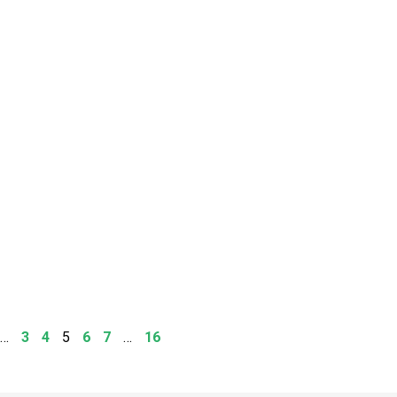
…
3
4
5
6
7
…
16