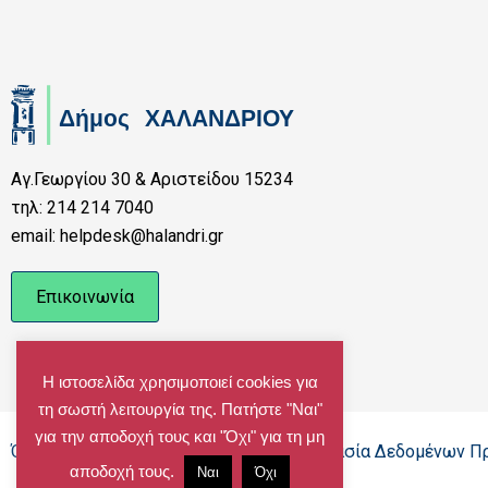
Αγ.Γεωργίου 30 & Αριστείδου 15234
τηλ: 214 214 7040
email: helpdesk@halandri.gr
Επικοινωνία
Η ιστοσελίδα χρησιμοποιεί cookies για
τη σωστή λειτουργία της. Πατήστε "Ναι"
για την αποδοχή τους και "Όχι" για τη μη
Όροι Χρήσης - Πολιτική Cookies - Προστασία Δεδομένων 
αποδοχή τους.
Ναι
Όχι