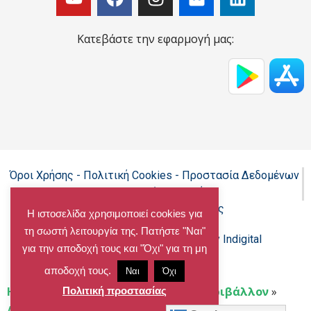
Κατεβάστε την εφαρμογή μας:
Όροι Χρήσης - Πολιτική Cookies - Προστασία Δεδομένων
Προσωπικού Χαρακτήρα
Δήλωση προσβασιμότητας
Η ιστοσελίδα χρησιμοποιεί cookies για
τη σωστή λειτουργία της. Πατήστε "Ναι"
Copyright@chalandri.gr
Powered by Indigital
για την αποδοχή τους και "Όχι" για τη μη
αποδοχή τους.
Ναι
Όχι
Home
»
Θέματα Περιβάλλοντος
»
Περιβάλλον
»
Πολιτική προστασίας
Ανακύκλωση/Κομποστοποίηση
»
Σελίδα 6